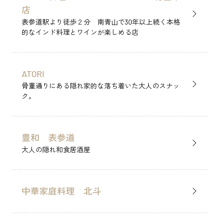
FAQ
店
表参道駅より徒歩２分 南青山で30年以上続く本格
的なインド料理とワインが楽しめる店
SHOP SEARCH
店舗検索
ATORI
骨董通りにある隠れ家的な落ち着いた大人のスナッ
ク。
豊和 表参道
レストラン&カフェ
ファッション
RESTAURANT & CAFE
FASHION
大人の隠れ和食居酒屋
ビューティ＆エステ
ライフスタイル
BEAUTY SALON
LIFE STYLE
中華家庭料理 北斗
家具＆インテリア
フラワー＆ギフト
INTERIOR
FLOWER & GIFT