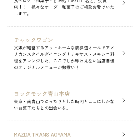
食べログ「和菓子・甘味処 TOKYO 百名店」受賞
店！！ 様々なオーダー和菓子のご相談お受けいた
します。
チャックワゴン
父娘が経営するアットホームな表参道オールドアメ
リカンスタイルダイニング！テキサス・メキシコ料
理をアレンジした、ここでしか味わえない当店自慢
のオリジナルメニューが勢揃い！
ヨックモック青山本店
東京・南青山でゆったりとした時間とここにしかな
いお菓子たちとの出会いを。
MAZDA TRANS AOYAMA