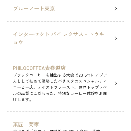
ブルーノート東京
サービス＆生活
ブライダル
SERVICE
BRIDAL
書籍＆カルチャー
食品
インターセクト バイ レクサス – トウキ
BOOKS & CULTURE
FOOD
ョウ
ホテル
公共施設＆企業
HOTEL
INSTITUTION
PHILOCOFFEA表参道店
アート＆観光
ブラックコーヒーを抽出する大会で2016年にアジア
ART & SIGHTSEEING
人として初めて優勝したバリスタのスペシャルティ
コーヒー店。テイストファースト、世界トップレベ
ルの品質にこだわった、特別なコーヒー体験をお届
けします。
利用規約
個人情報の取扱いについて
菓匠 菊家